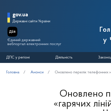
Перейти до основного вмісту
Головна сторінка Державної п
gov.ua
Державні сайти України
Го
у 
Єдиний державний
вебпортал електронних послуг
ДПС у регіоні
Діяльність
Законо
Головна
Анонси
Оновлено перелік телефонних ном
Оновлено п
«гарячих лін