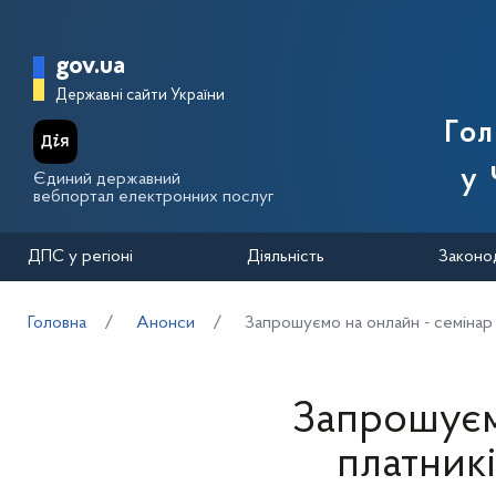
Перейти до основного вмісту
Головна сторінка Державної п
gov.ua
Державні сайти України
Го
у 
Єдиний державний
вебпортал електронних послуг
ДПС у регіоні
Діяльність
Законо
Головна
Анонси
Запрошуємо на онлайн - семінар 
Запрошуєм
платникі