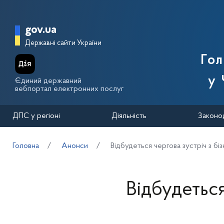
Перейти до основного вмісту
Головна сторінка Державної п
gov.ua
Державні сайти України
Го
у 
Єдиний державний
вебпортал електронних послуг
ДПС у регіоні
Діяльність
Законо
Головна
Анонси
Відбудеться чергова зустріч з бі
Відбудеться