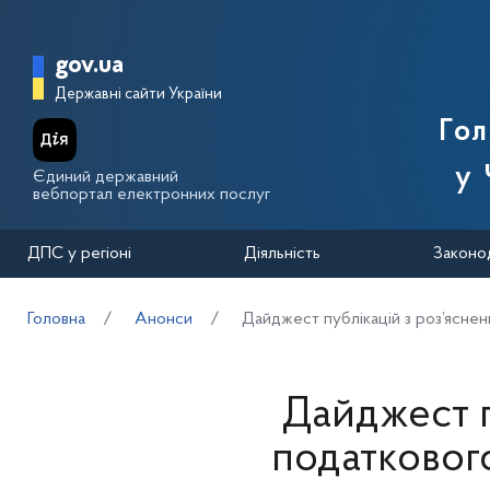
Перейти до основного вмісту
Головна сторінка Державної п
gov.ua
Державні сайти України
Го
у 
Єдиний державний
вебпортал електронних послуг
ДПС у регіоні
Діяльність
Законо
Головна
Анонси
Дайджест публікацій з роз’ясне
Дайджест п
податковог