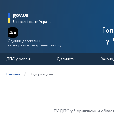
Перейти до основного вмісту
Головна сторінка Державної п
gov.ua
Державні сайти України
Го
у 
Єдиний державний
вебпортал електронних послуг
ДПС у регіоні
Діяльність
Законо
Головна
Відкриті дані
ГУ ДПС у Чернігівській облас