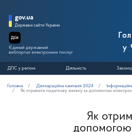
Перейти до основного вмісту
Головна сторінка Державної п
gov.ua
Державні сайти України
Го
у 
Єдиний державний
вебпортал електронних послуг
ДПС у регіоні
Діяльність
Законо
Головна
Деклараційна кампанія 2024
Інформаційн
Як отримати податкову знижку за допомогою електронн
Як отрим
допомогою 