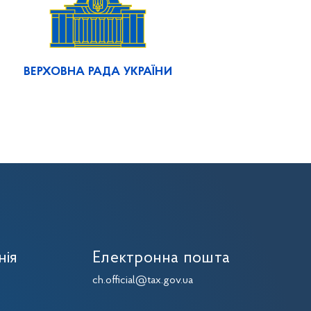
ВЕРХОВНА РАДА УКРАЇНИ
нія
Електронна пошта
7
ch.official@tax.gov.ua