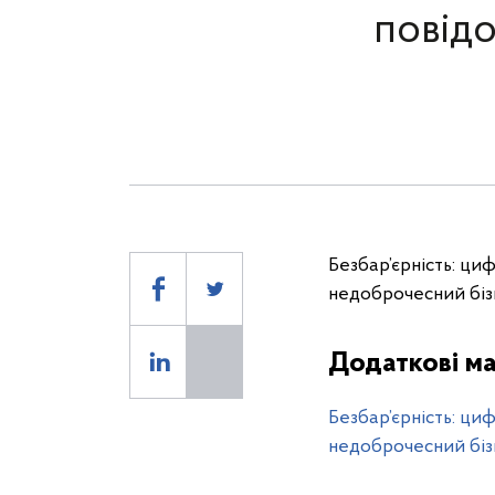
повід
Безбар’єрність: ц
недоброчесний біз
Додаткові ма
Безбар’єрність: ц
недоброчесний біз