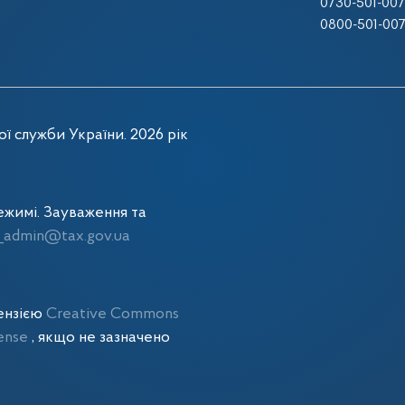
0730-501-007
0800-501-00
ї служби України. 2026 рік
жимі. Зауваження та
admin@tax.gov.ua
цензією
Creative Commons
cense
, якщо не зазначено