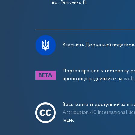
вул. Реміснича, 11
Власність Державної податково
Портал працює в тестовому ре
пропозиції надсилайте на
web_
Весь контент доступний за лі
Attribution 4.0 International li
інше.