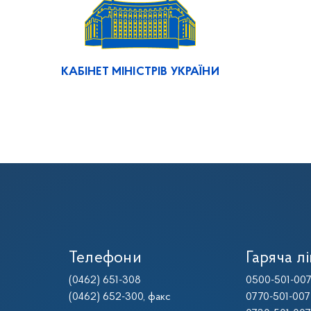
КАБІНЕТ МІНІСТРІВ УКРАЇНИ
Телефони
Гаряча лі
(0462) 651-308
0500-501-00
(0462) 652-300
, факс
0770-501-007