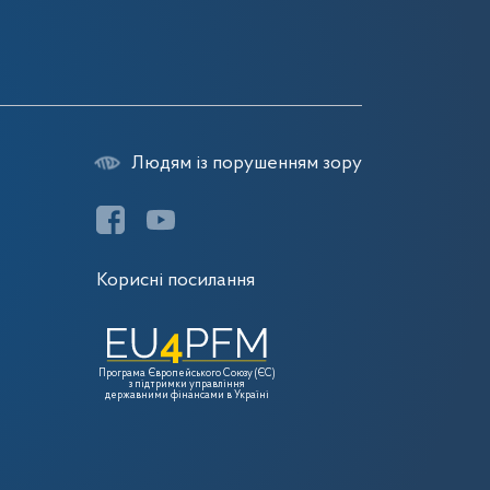
7
Людям із порушенням зору
Корисні посилання
Програма Європейського Союзу (ЄС)
з підтримки управління
державними фінансами в Україні