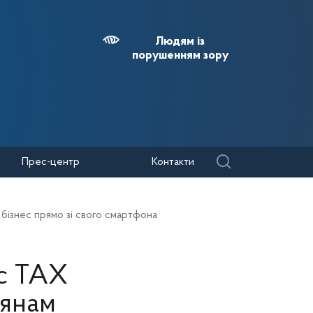
Людям із
порушенням зору
Прес-центр
Контакти
бізнес прямо зі свого смартфона
іс TAX
дянам