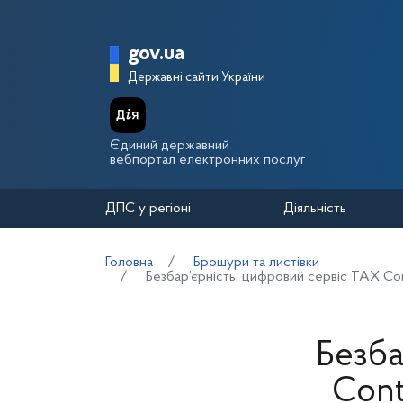
Перейти до основного вмісту
Головна сторінка Держа
gov.ua
Державні сайти України
Єдиний державний
вебпортал електронних послуг
ДПС у регіоні
Діяльність
Головна
Брошури та листівки
Безбар’єрність: цифровий сервіс TAX Co
Безба
Cont