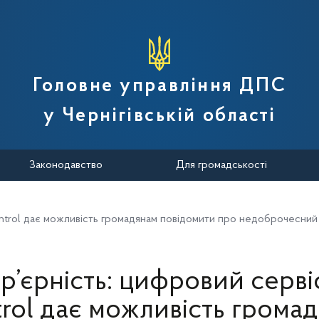
вної податкової служби України
Головне управління ДПС
у Чернігівській області
Законодавство
Для громадськості
ntrol дає можливість громадянам повідомити про недоброчесний 
р’єрність: цифровий серв
rol дає можливість грома