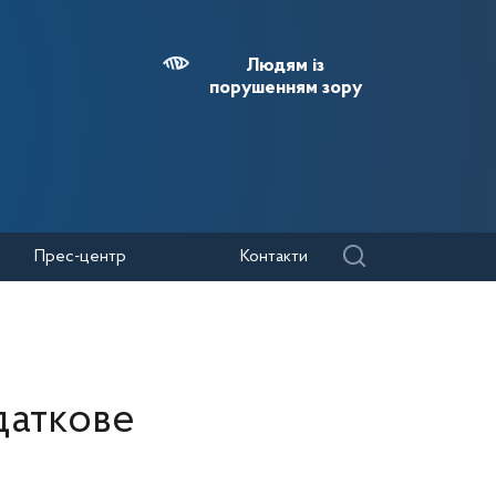
Людям із
порушенням зору
Прес-центр
Контакти
даткове