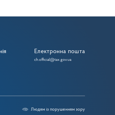
нія
Електронна пошта
7
ch.official@tax.gov.ua
7
Людям із порушенням зору