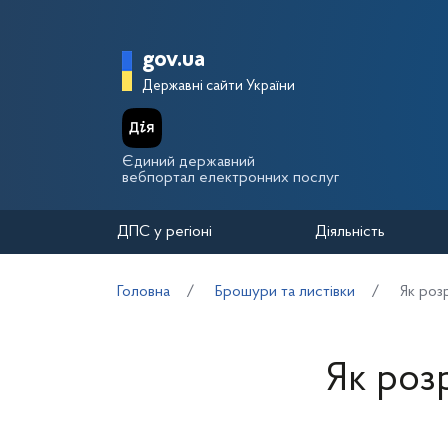
Перейти до основного вмісту
Головна сторінка Держа
gov.ua
Державні сайти України
Єдиний державний
вебпортал електронних послуг
ДПС у регіоні
Діяльність
Головна
Брошури та листівки
Як роз
Як роз