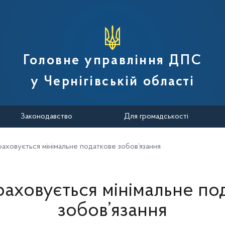
вної податкової служби України
Головне управління ДПС
у Чернігівській області
Законодавство
Для громадськості
раховується мінімальне податкове зобов’язання
раховується мінімальне по
зобов’язання