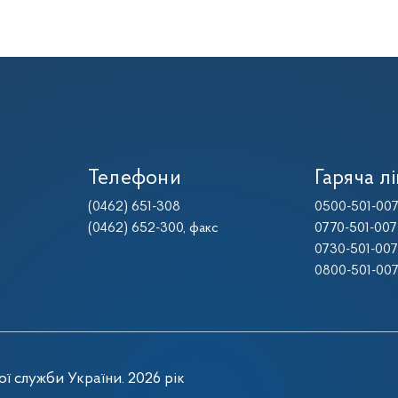
Телефони
Гаряча лі
(0462) 651-308
0500-501-00
(0462) 652-300
, факс
0770-501-007
0730-501-007
0800-501-00
ї служби України. 2026 рік