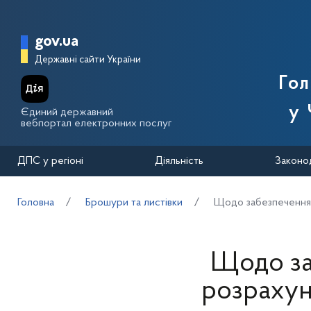
Перейти до основного вмісту
Головна сторінка Державної п
gov.ua
Державні сайти України
Го
у 
Єдиний державний
вебпортал електронних послуг
ДПС у регіоні
Діяльність
Законо
Головна
Брошури та листівки
Щодо забезпечення м
Щодо за
розрахунк