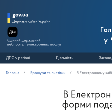
Перейти до основного вмісту
Головна сторінка Державної п
gov.ua
Державні сайти України
Го
у 
Єдиний державний
вебпортал електронних послуг
ДПС у регіоні
Діяльність
Законо
Головна
Брошури та листівки
В Електронному кабі
В Електронн
форми пода