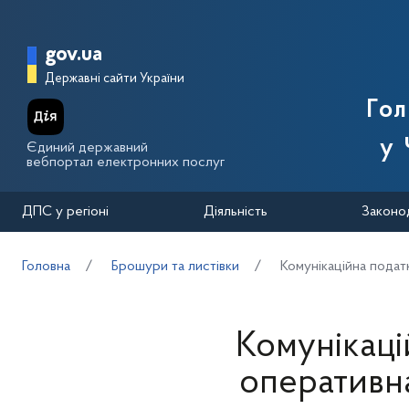
Перейти до основного вмісту
Головна сторінка Державної п
gov.ua
Державні сайти України
Го
у 
Єдиний державний
вебпортал електронних послуг
ДПС у регіоні
Діяльність
Законо
Головна
Брошури та листівки
Комунікаційна подат
Комунікаці
оперативна