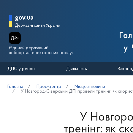
Перейти до основного вмісту
Головна сторінка Державної п
gov.ua
Державні сайти України
Го
у 
Єдиний державний
вебпортал електронних послуг
ДПС у регіоні
Діяльність
Законо
Головна
Прес-центр
Місцеві новини
У Новгород-Сіверській ДПІ провели тренінг: як скорис
У Новгоро
тренінг: як с