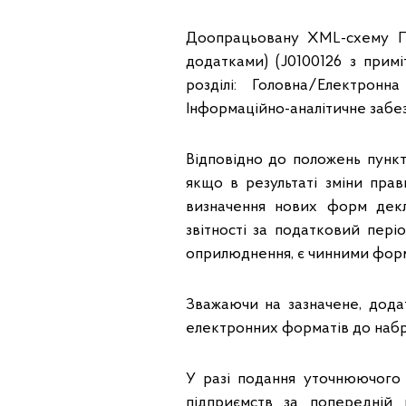
Доопрацьовану ХML-схему По
додатками) (J0100126 з прим
розділі: Головна/Електронн
Інформаційно-аналітичне забе
Відповідно до положень пункт
якщо в результаті зміни пра
визначення нових форм декла
звітності за податковий пері
оприлюднення, є чинними форми
Зважаючи на зазначене, дода
електронних форматів до набр
У разі подання уточнюючого 
підприємств за попередній 