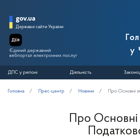
Перейти до основного вмісту
Головна сторінка Державної п
gov.ua
Державні сайти України
Го
у 
Єдиний державний
вебпортал електронних послуг
ДПС у регіоні
Діяльність
Законо
Головна
Прес-центр
Новини
Про Основні зм
Про Основні 
Податково