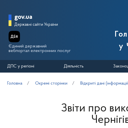
Перейти до основного вмісту
Головна сторінка Державної п
gov.ua
Державні сайти України
Го
у 
Єдиний державний
вебпортал електронних послуг
ДПС у регіоні
Діяльність
Законо
Головна
Окремі сторінки
Відкриті дані (інформаці
Звіти про ви
Черніг