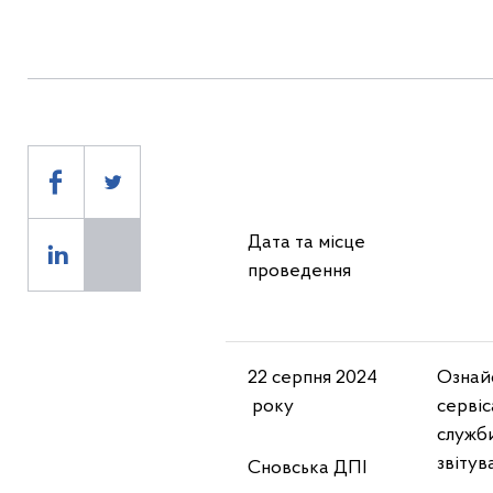
Дата та місце
Те
проведення
22 серпня 2024
Ознай
року
серві
служби
звітув
Сновська ДПІ