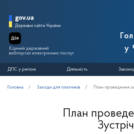
Перейти до основного вмісту
Головна сторінка Державної п
gov.ua
Державні сайти України
Го
у 
Єдиний державний
вебпортал електронних послуг
ДПС у регіоні
Діяльність
Законо
Головна
Заходи для платників
План проведення за
План проведе
Зустрі