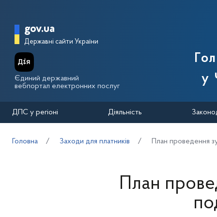
Перейти до основного вмісту
Головна сторінка Державної п
gov.ua
Державні сайти України
Го
у 
Єдиний державний
вебпортал електронних послуг
ДПС у регіоні
Діяльність
Законо
Головна
Заходи для платників
План проведення зу
План провед
по