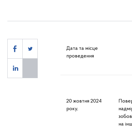
Дата та місце
Те
проведення
20 жовтня 2024
Повер
року,
надмі
зобов
на ін