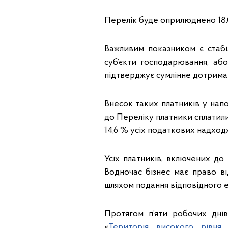
Перелік буде оприлюднено 18.0
Важливим показником є стабіль
суб’єкти господарювання, а
підтверджує сумлінне дотриман
Внесок таких платників у нап
до Переліку платники сплатили
14,6 % усіх податкових надход
Усіх платників, включених до
Водночас бізнес має право в
шляхом подання відповідного 
Протягом п’яти робочих дні
«
Територія високого рівня 