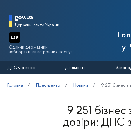
Перейти до основного вмісту
Головна сторінка Державної п
gov.ua
Державні сайти України
Го
у 
Єдиний державний
вебпортал електронних послуг
ДПС у регіоні
Діяльність
Законо
Головна
Прес-центр
Новини
9 251 бізнес з
9 251 бізнес
довіри: ДПС 