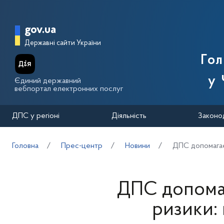
Перейти до основного вмісту
Головна сторінка Державної п
gov.ua
Державні сайти України
Го
у 
Єдиний державний
вебпортал електронних послуг
ДПС у регіоні
Діяльність
Законо
Головна
Прес-центр
Новини
ДПС допомагає 
ДПС допомаг
ризики: 