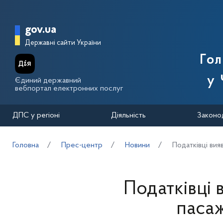
Перейти до основного вмісту
Головна сторінка Державної п
gov.ua
Державні сайти України
Го
у 
Єдиний державний
вебпортал електронних послуг
ДПС у регіоні
Діяльність
Законо
Головна
Прес-центр
Новини
Податківці ви
Податківці
паса